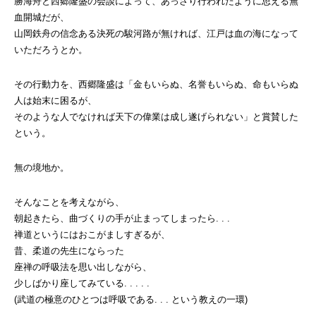
勝海舟と西郷隆盛の会談によって、あっさり行われたように思える無
血開城だが、
山岡鉄舟の信念ある決死の駿河路が無ければ、江戸は血の海になって
いただろうとか。
その行動力を、西郷隆盛は「金もいらぬ、名誉もいらぬ、命もいらぬ
人は始末に困るが、
そのような人でなければ天下の偉業は成し遂げられない」と賞賛した
という。
無の境地か。
そんなことを考えながら、
朝起きたら、曲づくりの手が止まってしまったら. . .
禅道というにはおこがましすぎるが、
昔、柔道の先生にならった
座禅の呼吸法を思い出しながら、
少しばかり座してみている. . . . .
(武道の極意のひとつは呼吸である. . . という教えの一環)