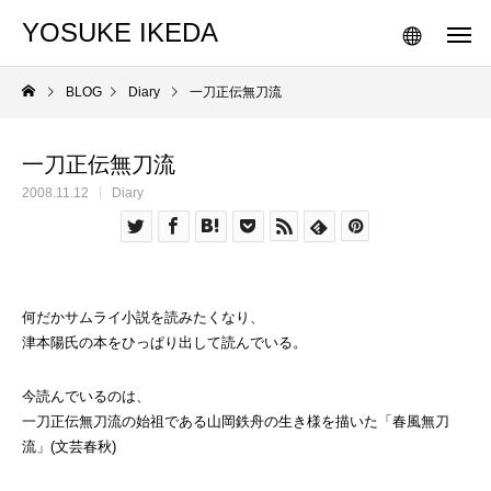
YOSUKE IKEDA
BLOG
Diary
一刀正伝無刀流
一刀正伝無刀流
2008.11.12
Diary
何だかサムライ小説を読みたくなり、
津本陽氏の本をひっぱり出して読んでいる。
今読んでいるのは、
一刀正伝無刀流の始祖である山岡鉄舟の生き様を描いた「春風無刀
流」(文芸春秋)