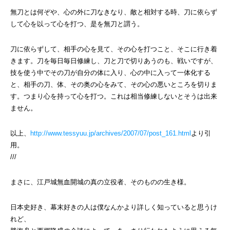
無刀とは何ぞや、心の外に刀なきなり、敵と相対する時、刀に依らず
して心を以って心を打つ、是を無刀と謂う。
刀に依らずして、相手の心を見て、その心を打つこと、そこに行き着
きます。刀を毎日毎日修練し、刀と刀で切りあうのも、戦いですが、
技を使う中でその刀が自分の体に入り、心の中に入って一体化する
と、相手の刀、体、その奥の心をみて、その心の悪いところを切りま
す。つまり心を持って心を打つ。これは相当修練しないとそうは出来
ません。
以上、
http://www.tessyuu.jp/archives/2007/07/post_161.html
より引
用。
///
まさに、江戸城無血開城の真の立役者、そのものの生き様。
日本史好き、幕末好きの人は僕なんかより詳しく知っていると思うけ
れど、