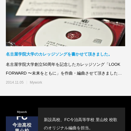
名古屋学院大学のカレッジソングを書かせて頂きました。
名古屋学院大学創立50周年を記念したカレッジソング「LOOK
FORWARD 〜未来をともに」を作曲・編曲させて頂きました。
(さら
2014.11.05
Mywork
Mywork
新設高校、FC今治高等学校 里山校 校歌
のオリジナル編曲を担当。