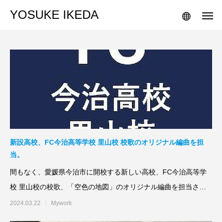
YOSUKE IKEDA
新設高校、FC今治高等学校 里山校 校歌のオリジナル編曲を担
当。
間もなく、愛媛県今治市に開校する新しい高校、FC今治高等学
校 里山校の校歌、「空色の地図」のオリジナル編曲を担当させ
ていただきました。作
2024.03.22
Mywork