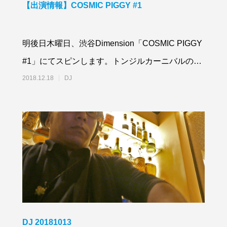
【出演情報】COSMIC PIGGY #1
明後日木曜日、渋谷Dimension「COSMIC PIGGY
#1」にてスピンします。トンジルカーニバルのス
ピンオフイベントです。
2018.12.18
DJ
DJ 20181013