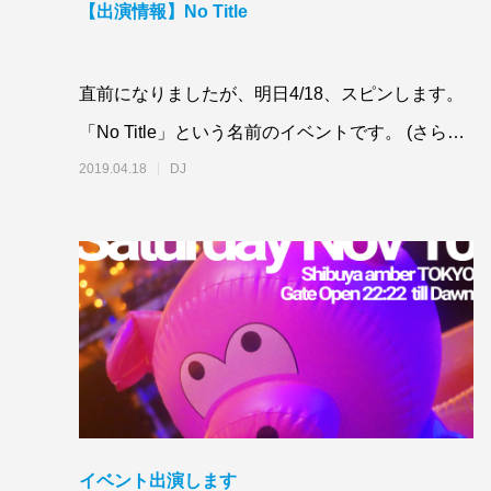
【出演情報】No Title
直前になりましたが、明日4/18、スピンします。
「No Title」という名前のイベントです。 (さらに
&hellip;)
2019.04.18
DJ
イベント出演します