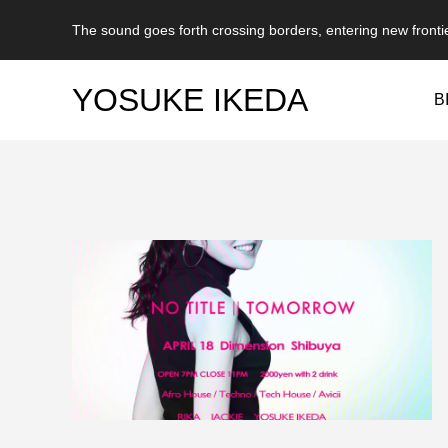
The sound goes forth crossing borders, entering new fronti
YOSUKE IKEDA
B