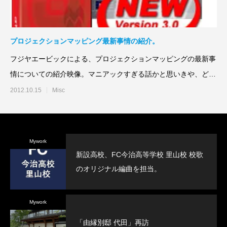
プロジェクションマッピング最新事情の紹介。
フジヤエービックによる、プロジェクションマッピングの最新事
情についての紹介映像。マニアックすぎる話かと思いきや、どう
やって映像を投影して
2012.10.15
Misc
Mywork
新設高校、FC今治高等学校 里山校 校歌
のオリジナル編曲を担当。
Mywork
「由縁別邸 代田」再訪