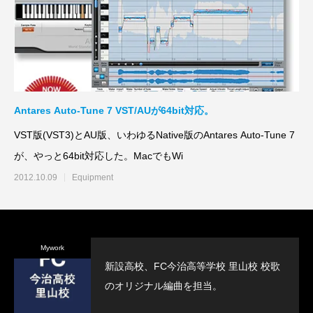
Antares Auto-Tune 7 VST/AUが64bit対応。
VST版(VST3)とAU版、いわゆるNative版のAntares Auto-Tune 7
が、やっと64bit対応した。MacでもWi
2012.10.09
Equipment
Mywork
新設高校、FC今治高等学校 里山校 校歌
のオリジナル編曲を担当。