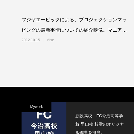
フジヤエービックによる、プロジェクションマッ
ピングの最新事情についての紹介映像。マニアッ
クすぎる話かと思いきや、どうやって映像を投影
2012.10.15
Misc
して
Mywork
新設高校、FC今治高等学
校 里山校 校歌のオリジナ
ル編曲を担当。