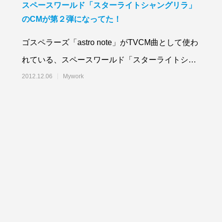
スペースワールド「スターライトシャングリラ」
のCMが第２弾になってた！
ゴスペラーズ「astro note」がTVCM曲として使わ
れている、スペースワールド「スターライトシャ
ングリラ」。早くも、ニューバージョ
2012.12.06
Mywork