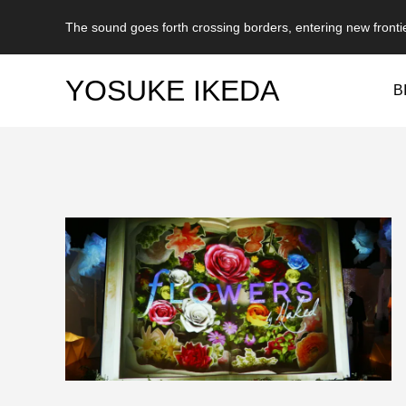
The sound goes forth crossing borders, entering new fronti
YOSUKE IKEDA
B