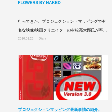
FLOWERS BY NAKED
行ってきた。プロジェクション・マッピングで有
名な映像/映画クリエイターの村松亮太郎氏が率い
るNAKEDと生け花の草月流のコラボレーション
2016.01.26
Diary
プロジェクションマッピング最新事情の紹介。