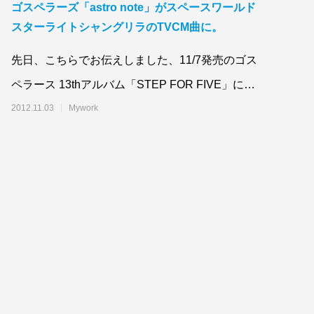
ゴスペラーズ「astro note」がスペースワールド
スターライトシャングリラのTVCM曲に。
先日、こちらでお伝えしました、11/7発売のゴス
ペラース 13thアルバム「STEP FOR FIVE」に収
録の「astro note」
2012.11.03
Mywork