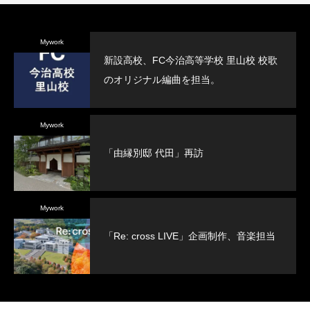
Mywork
新設高校、FC今治高等学校 里山校 校歌
のオリジナル編曲を担当。
Mywork
「由縁別邸 代田」再訪
Mywork
「Re: cross LIVE」企画制作、音楽担当