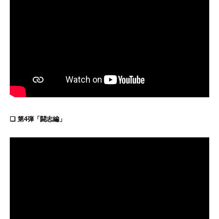
❏ 第4弾「闘志編」