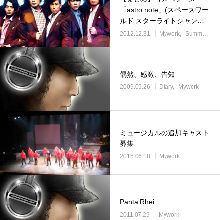
「astro note」(スペースワー
ルド スターライトシャング
リラ タイアップ曲)
2012.12.31
Mywork
Summary
偶然、感激、告知
2009.09.26
Diary
Mywork
ミュージカルの追加キャスト
募集
2015.06.18
Mywork
Panta Rhei
2011.07.29
Mywork