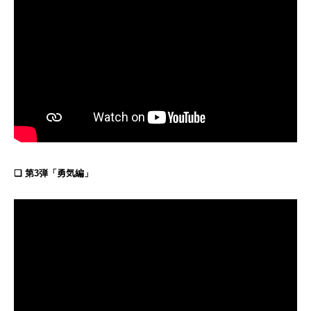
❏ 第3弾「勇気編」