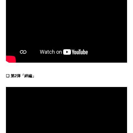
❏ 第2弾「絆編」