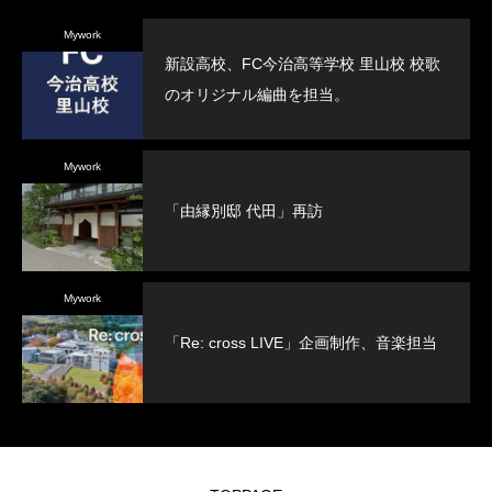
Mywork
新設高校、FC今治高等学校 里山校 校歌
のオリジナル編曲を担当。
Mywork
「由縁別邸 代田」再訪
Mywork
「Re: cross LIVE」企画制作、音楽担当