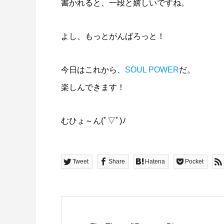
書かれると、一段と嬉しいですね。
よし、もっとがんばろっと！
今日はこれから、
SOUL POWER
だ。
楽しんできます！
むひょ～ん(ﾟ▽ﾟ)ﾉ
Tweet
Share
Hatena
Pocket