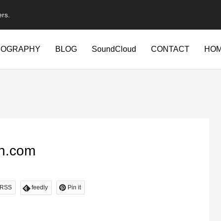
ers.
IOGRAPHY
BLOG
SoundCloud
CONTACT
HO
.com
RSS
feedly
Pin it