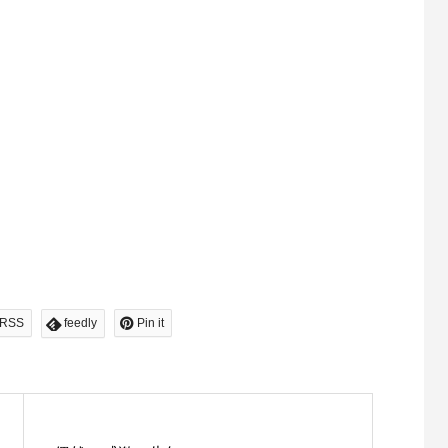
RSS
feedly
Pin it