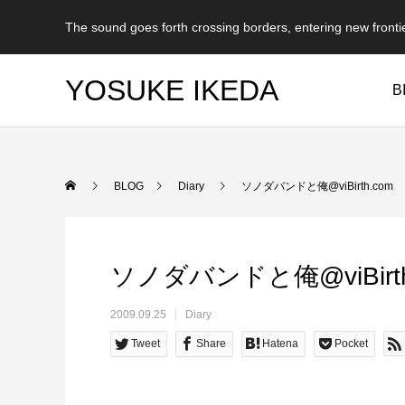
The sound goes forth crossing borders, entering new fronti
YOSUKE IKEDA
B
BLOG
Diary
ソノダバンドと俺@viBirth.com
ソノダバンドと俺@viBirth
2009.09.25
Diary
Tweet
Share
Hatena
Pocket