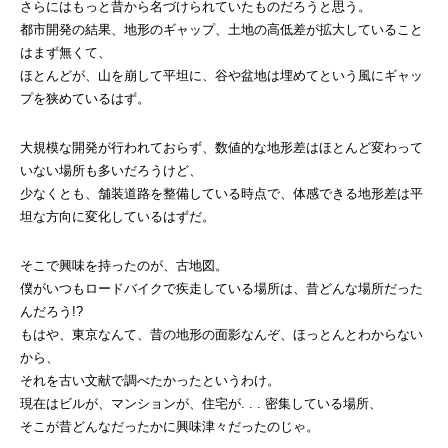
さらにはもっと昔から名づけられていたものだろうと思う。
都市開発の結果、地形のギャップ、土地の高低差が拡大していること
はまず無くて、
ほとんどが、山を崩して平坦に、谷や盆地は埋めてという風にギャッ
プを狭めているはず。
大規模な開発が行われておらず、数値的な地形差はほとんど変わって
いない場所も多いだろうけど、
少なくとも、舗装道路を整備している時点で、体感できる地形差は平
坦な方向に変化しているはずだ。
そこで興味を持ったのが、古地図。
僕がいつもロードバイクで疾走している場所は、昔どんな場所だった
んだろう!?
もはや、東京なんて、昔の地形の面影なんぞ、ほっとんとわからない
から、
それを古い文献で調べたかったというわけ。
現在はビルが、マンションが、住宅が. . . 密集している場所、
そこが昔どんなだったかに興味津々だったのじゃ。