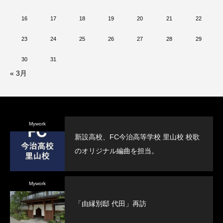
16
17
18
19
20
21
22
23
24
25
26
27
28
29
30
31
« 3月
Mywork
新設高校、FC今治高等学校 里山校 校歌
のオリジナル編曲を担当。
Mywork
「由縁別邸 代田」再訪