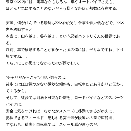
東京23区内には、電車ならもちろん、車やオートバイでさえも、
ほとんど気にすることのないだろう様々な起伏が無数に存在する。
実際、僕が住んでいる場所も23区内だが、仕事や買い物などで、23区
内を移動すると、
本当に、山を越え、谷を越え、という忍者ハットリくんの世界であ
る。
以前、車で移動することが多かった頃の僕には、登り坂ですね、下り
坂ですね. . .
くらいにしか思えてなかったのが懐かしい。
“チャリだからこそ”と言い切るのは、
徒歩ではほぼ気づかない微妙な傾斜も、自転車だとありありと伝わっ
てくるから。
そして、徒歩では到底不可能な距離を、ロードバイクなどのスポーツ
バイクは、
安全に気をつければ、なかなかスムーズに移動できるがゆえに、
把握できるフィールド、感じれる雰囲気が段違いの差で広範囲。
すなわち、徒歩と自転車では、スケール感が違うのだ。