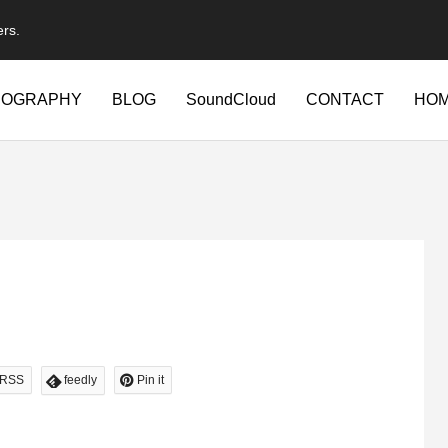
ers.
IOGRAPHY
BLOG
SoundCloud
CONTACT
HO
RSS
feedly
Pin it