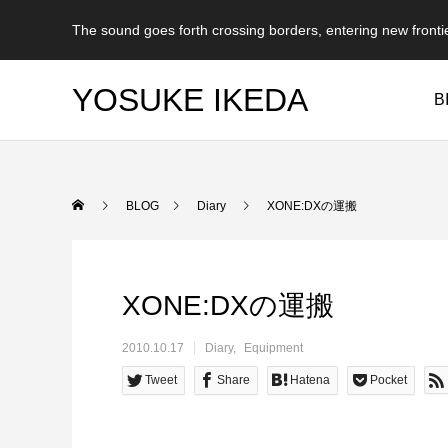
The sound goes forth crossing borders, entering new fronti
YOSUKE IKEDA
B
BLOG
Diary
XONE:DXの運搬
XONE:DXの運搬
2010.10.17
Diary
Equipment
Tweet
Share
Hatena
Pocket