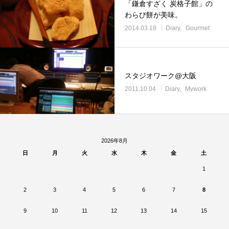
「鎌倉すざく 炭格子館」の
わらび餅が美味。
2014.03.18
Diary
Gourmet
スタジオワーク@大阪
2011.10.04
Diary
Mywork
2026年8月
日
月
火
水
木
金
土
1
2
3
4
5
6
7
8
9
10
11
12
13
14
15