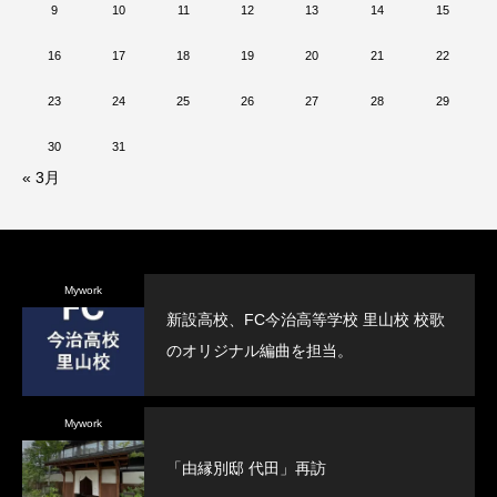
9
10
11
12
13
14
15
16
17
18
19
20
21
22
23
24
25
26
27
28
29
30
31
« 3月
Mywork
新設高校、FC今治高等学校 里山校 校歌
のオリジナル編曲を担当。
Mywork
「由縁別邸 代田」再訪