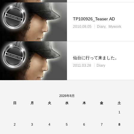
TP100926_Teaser AD
2010.08.05
Diary
Mywork
仙台に行って来ました。
2011.03.28
Diary
2026年8月
日
月
火
水
木
金
土
1
2
3
4
5
6
7
8