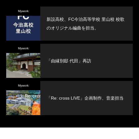
Mywork
新設高校、FC今治高等学校 里山校 校歌
のオリジナル編曲を担当。
Mywork
「由縁別邸 代田」再訪
Mywork
「Re: cross LIVE」企画制作、音楽担当