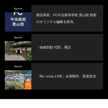
Mywork
新設高校、FC今治高等学校 里山校 校歌
のオリジナル編曲を担当。
Mywork
「由縁別邸 代田」再訪
Mywork
「Re: cross LIVE」企画制作、音楽担当