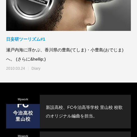
日妄研ツーリズム#1
瀬戸内海に浮かぶ、香川県の豊島(てしま)・小豊島(おでじま)
へ。 (さらに&hellip;)
2010.03.24
Diary
Mywork
新設高校、FC今治高等学校 里山校 校歌
のオリジナル編曲を担当。
Mywork