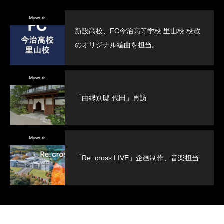
Mywork
新設高校、FC今治高等学校 里山校 校歌
のオリジナル編曲を担当。
Mywork
「由縁別邸 代田」再訪
Mywork
「Re: cross LIVE」企画制作、音楽担当