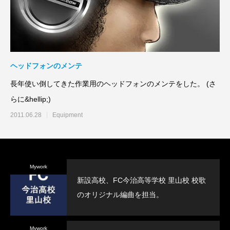
ヘッドフォンのメンテ
長年使い倒してきた作業用のヘッドフォンのメンテをした。 (さ
らに&hellip;)
2011.06.28
Equipment
Mywork
新設高校、FC今治高等学校 里山校 校歌
のオリジナル編曲を担当。
Mywork