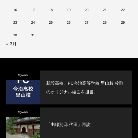
16
17
18
19
20
21
22
23
24
25
26
27
28
29
30
31
« 3月
Mywork
新設高校、FC今治高等学校 里山校 校歌
のオリジナル編曲を担当。
Mywork
「由縁別邸 代田」再訪