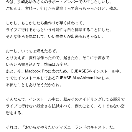
今は、浜崎あゆみさんのサポートメンバーで大忙しらしいし。
ごめんよ、宮崎〜。行けたら是非！って言っちゃったけど。残念。
しかし、もしかしたら曲作りが早く終わって、
ライブに行けるかもという可能性は自ら排除することにした。
そんな後ろを気にして、いい曲作りが出来るわきゃない。
おーし、いっちょ燃えたるぞ。
とりあえず、資料は作ったので、起きたら、そこに手書きで
いろいろ書き込んで、準備は万全だ。
あと、今、Macbook Proに念のため、CUBASE5をインストール中。
すでにインストールしてあるCUBASE AIやAbleton Liveじゃ、
不便なこともありそうだからね。
そんなんで、インストール中に、脳みそのアイドリングしてる部分で
ライブに行けない残念さを払拭すべく、例のごとく、ろくでもない空
想をする。
それは、「おいらがやりたいディズニーランドのキャスト」だ。