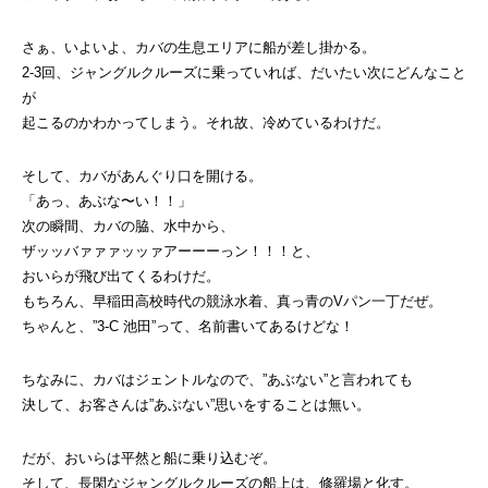
さぁ、いよいよ、カバの生息エリアに船が差し掛かる。
2-3回、ジャングルクルーズに乗っていれば、だいたい次にどんなこと
が
起こるのかわかってしまう。それ故、冷めているわけだ。
そして、カバがあんぐり口を開ける。
「あっ、あぶな〜い！！」
次の瞬間、カバの脇、水中から、
ザッッバァァァッッァアーーーっン！！！と、
おいらが飛び出てくるわけだ。
もちろん、早稲田高校時代の競泳水着、真っ青のVパン一丁だぜ。
ちゃんと、”3-C 池田”って、名前書いてあるけどな！
ちなみに、カバはジェントルなので、”あぶない”と言われても
決して、お客さんは”あぶない”思いをすることは無い。
だが、おいらは平然と船に乗り込むぞ。
そして、長閑なジャングルクルーズの船上は、修羅場と化す。