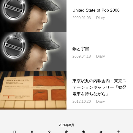
United State of Pop 2008
2009.01.03
Diary
鍋と宇宙
2009.04.18
Diary
東京駅丸の内駅舎内：東京ス
テーションギャラリー「始発
電車を待ちながら」
2012.10.20
Diary
2026年8月
日
月
火
水
木
金
土