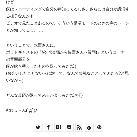
けど、
僕はレコーディングで自分の声知ってるしさ、さらには自分が講演す
る様子なんかも
ビデオで見たことあるので、そういう講演モードのときの声のトーン
とか知ってるし. . . 。
ということで、水野さんに、
ポッドキャストの「Vol.4(会場から佐野さんへ質問)」というコーナー
の冒頭部分を
僕が吹き替えしたものを送ってみた(笑)
(お会いしたことない人に対して、なんて失礼なことしてんだろ?と思
いながら)
どんな反応が返って来るか楽しみだ(笑×汗)
むひょ～ん(ﾟдﾟ)ﾉ