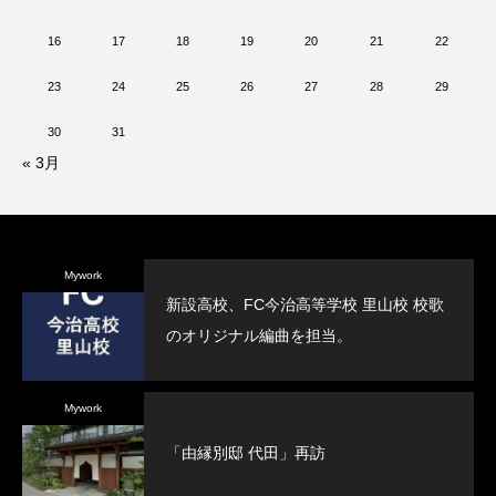
16
17
18
19
20
21
22
23
24
25
26
27
28
29
30
31
« 3月
Mywork
新設高校、FC今治高等学校 里山校 校歌
のオリジナル編曲を担当。
Mywork
「由縁別邸 代田」再訪