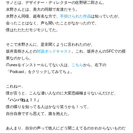
サノとは、デザイナー・ディレクターの佐野研二郎さん。
水野さんとは、美大の同期で友達だそう。
水野さん同様、超有名な方で、
手掛けられた作品
は知っていたが、
会ったことはなく、声も聞いたことがなかったので、
僕はただただモジモジしてた。
そこで水野さんに、是非聞くように言われたのが、
坂井直樹さんとの
対談ポッドキャスト
。これ、坂井さんのSFCでの授
業なのかしら。
iTunesをインストールしてない人は、
こちら
から、右下の
「Podcast」をクリックしてみてちょ。
これねー、
僕が言うと、こんな凄い人なのに大変恐縮極まりないんだけど、
「ハンパねぇ！！」
僕の喋りを知ってる人はかなり笑うかも！って、
自分自身ですら思えて、腹を抱えた。
あんまり、自分の声って他人にどう聞こえてるのかわからないものだ