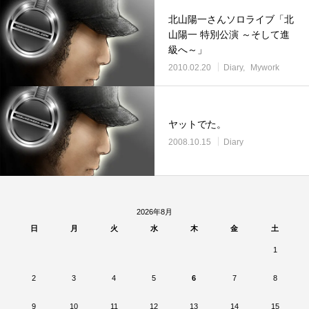
北山陽一さんソロライブ「北
山陽一 特別公演 ～そして進
級へ～」
2010.02.20
Diary
Mywork
ヤットでた。
2008.10.15
Diary
2026年8月
日
月
火
水
木
金
土
1
2
3
4
5
6
7
8
9
10
11
12
13
14
15