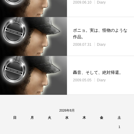
2009.06.10
Diary
ポニョ。実は、怪物のような
作品。
2008.07.31
Diary
轟音、そして、絶対帰還。
2009.05.05
Diary
2026年8月
日
月
火
水
木
金
土
1