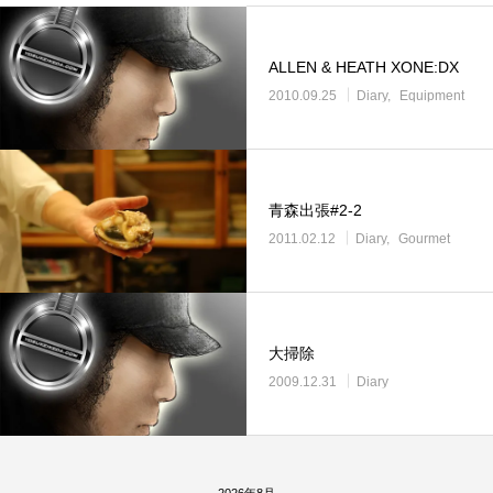
ALLEN & HEATH XONE:DX
2010.09.25
Diary
Equipment
青森出張#2-2
2011.02.12
Diary
Gourmet
大掃除
2009.12.31
Diary