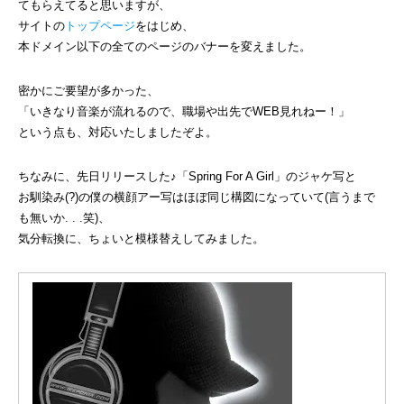
てもらえてると思いますが、
サイトの
トップページ
をはじめ、
本ドメイン以下の全てのページのバナーを変えました。
密かにご要望が多かった、
「いきなり音楽が流れるので、職場や出先でWEB見れねー！」
という点も、対応いたしましたぞよ。
ちなみに、先日リリースした♪「Spring For A Girl」のジャケ写と
お馴染み(?)の僕の横顔アー写はほぼ同じ構図になっていて(言うまで
も無いか. . .笑)、
気分転換に、ちょいと模様替えしてみました。