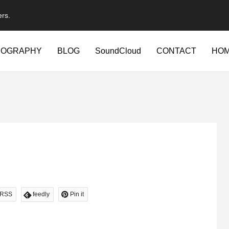
ers.
IOGRAPHY
BLOG
SoundCloud
CONTACT
HO
RSS
feedly
Pin it