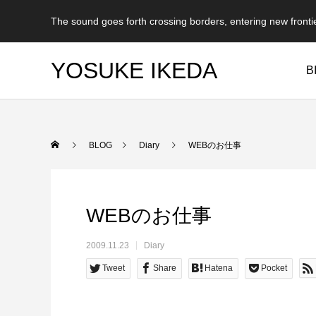
The sound goes forth crossing borders, entering new fronti
YOSUKE IKEDA
B
BLOG
Diary
WEBのお仕事
WEBのお仕事
2009.11.23
Diary
Tweet
Share
Hatena
Pocket