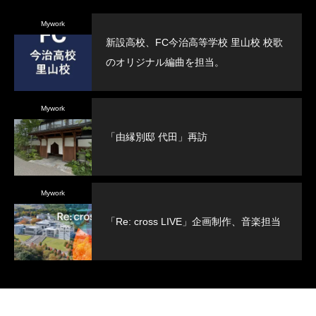
Mywork
新設高校、FC今治高等学校 里山校 校歌
のオリジナル編曲を担当。
Mywork
「由縁別邸 代田」再訪
Mywork
「Re: cross LIVE」企画制作、音楽担当