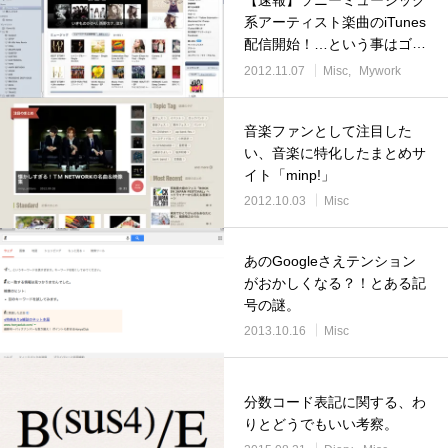
系アーティスト楽曲のiTunes
配信開始！…という事はゴス
ペラーズ「astro note」
2012.11.07
Misc
Mywork
も！！
音楽ファンとして注目した
い、音楽に特化したまとめサ
イト「minp!」
2012.10.03
Misc
あのGoogleさえテンション
がおかしくなる？！とある記
号の謎。
2013.10.16
Misc
分数コード表記に関する、わ
りとどうでもいい考察。