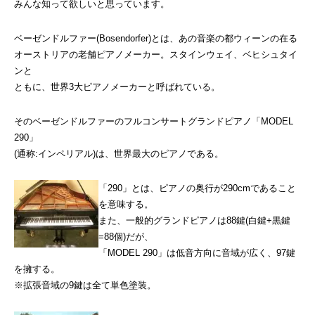
みんな知って欲しいと思っています。
ベーゼンドルファー(Bosendorfer)とは、あの音楽の都ウィーンの在る
オーストリアの老舗ピアノメーカー。スタインウェイ、ベヒシュタイ
ンと
ともに、世界3大ピアノメーカーと呼ばれている。
そのベーゼンドルファーのフルコンサートグランドピアノ「MODEL
290」
(通称:インペリアル)は、世界最大のピアノである。
「290」とは、ピアノの奥行が290cmであること
を意味する。
また、一般的グランドピアノは88鍵(白鍵+黒鍵
=88個)だが、
「MODEL 290」は低音方向に音域が広く、97鍵
を擁する。
※拡張音域の9鍵は全て単色塗装。