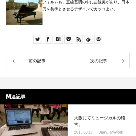
フォルムも、直線基調の中に曲線美があり、日本
刀を彷彿とさせるデザインでカッコよい。
前の記事
次の記事
関連記事
大阪にてミュージカルの稽
古。
2015.08.17
Diary
Mywork