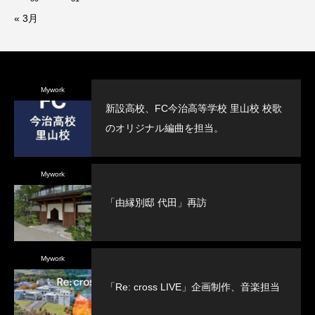
« 3月
Mywork
新設高校、FC今治高等学校 里山校 校歌
のオリジナル編曲を担当。
Mywork
「由縁別邸 代田」再訪
Mywork
「Re: cross LIVE」企画制作、音楽担当