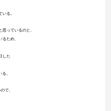
ている。
と思っているのと、
ているため、
日した
ている。
いので、