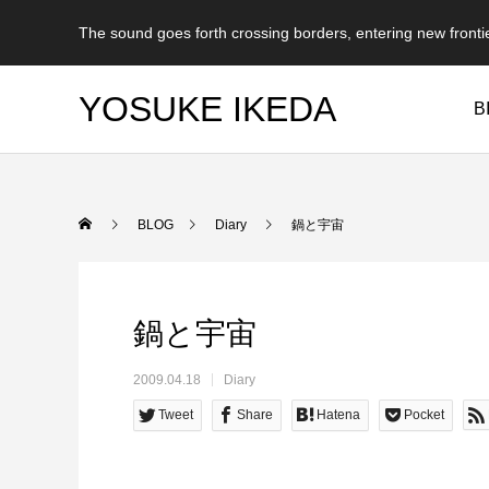
The sound goes forth crossing borders, entering new fronti
YOSUKE IKEDA
B
BLOG
Diary
鍋と宇宙
鍋と宇宙
2009.04.18
Diary
Tweet
Share
Hatena
Pocket