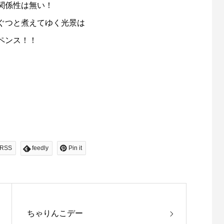
関係性は無い！
ぐつと煮えてゆく光景は
ペンス！！
RSS
feedly
Pin it
ちゃりんこデー