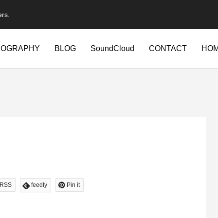
ers.
IOGRAPHY
BLOG
SoundCloud
CONTACT
HO
RSS
feedly
Pin it