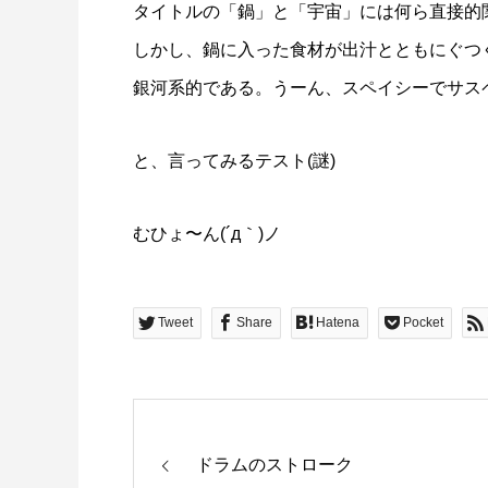
タイトルの「鍋」と「宇宙」には何ら直接的
しかし、鍋に入った食材が出汁とともにぐつ
銀河系的である。うーん、スペイシーでサス
と、言ってみるテスト(謎)
むひょ〜ん(´д｀)ノ
Tweet
Share
Hatena
Pocket
ドラムのストローク