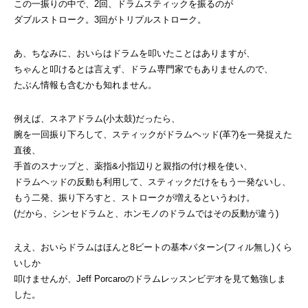
この一振りの中で、2回、ドラムスティックを振るのが
ダブルストローク。3回がトリプルストローク。
あ、ちなみに、おいらはドラムを叩いたことはありますが、
ちゃんと叩けるとは言えず、ドラム専門家でもありませんので、
たぶん情報も含むかも知れません。
例えば、スネアドラム(小太鼓)だったら、
腕を一回振り下ろして、スティックがドラムヘッド(革?)を一発捉えた
直後、
手首のスナップと、薬指&小指辺りと親指の付け根を使い、
ドラムヘッドの反動も利用して、スティックだけをもう一発ないし、
もう二発、振り下ろすと、ストロークが増えるというわけ。
(だから、シンセドラムと、ホンモノのドラムではその反動が違う)
ええ、おいらドラムはほんと8ビートの基本パターン(フィル無し)くら
いしか
叩けませんが、Jeff Porcaroのドラムレッスンビデオを見て勉強しま
した。