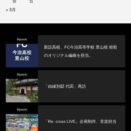
30
31
« 3月
Mywork
新設高校、FC今治高等学校 里山校 校歌
のオリジナル編曲を担当。
Mywork
「由縁別邸 代田」再訪
Mywork
「Re: cross LIVE」企画制作、音楽担当