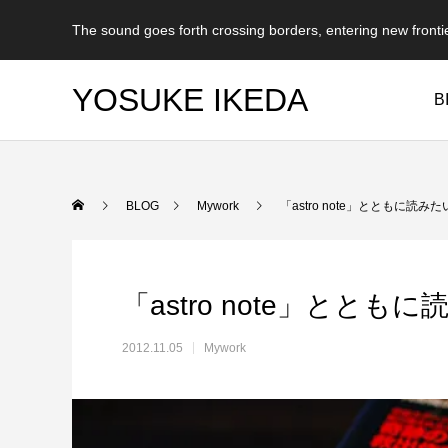
The sound goes forth crossing borders, entering new fronti
YOSUKE IKEDA
B
BLOG
Mywork
「astro note」とともに読み
「astro note」とと
2012.11.05
Mywork