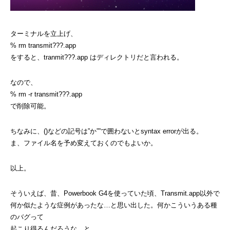
ターミナルを立上げ、
% rm transmit???.app
をすると、tranmit???.app はディレクトリだと言われる。
なので、
% rm -r transmit???.app
で削除可能。
ちなみに、()などの記号は”か””で囲わないとsyntax errorが出る。
ま、ファイル名を予め変えておくのでもよいか。
以上。
そういえば、昔、Powerbook G4を使っていた頃、Transmit.app以外で
何か似たような症例があったな…と思い出した。何かこういうある種
のバグって
起こり得るんだろうな、と。