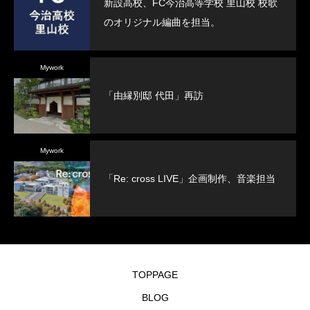
新設高校、FC今治高等学校 里山校 校歌
のオリジナル編曲を担当。
Mywork
「由縁別邸 代田」再訪
Mywork
「Re: cross LIVE」企画制作、音楽担当
TOPPAGE
BLOG