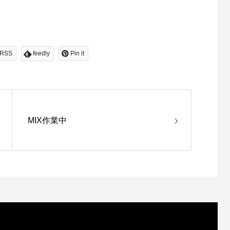
RSS
feedly
Pin it
MIX作業中