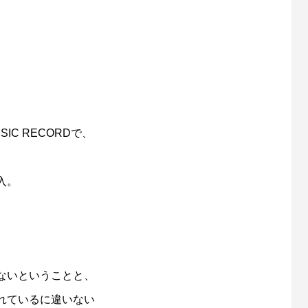
IC RECORDで、
入。
ないということと、
れているに違いない