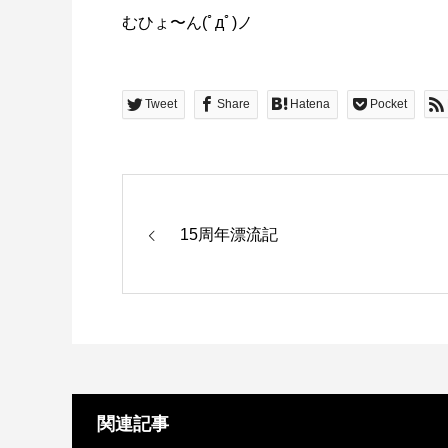
むひょ〜ん(ﾟдﾟ)ノ
Tweet
Share
Hatena
Pocket
15周年漂流記
関連記事