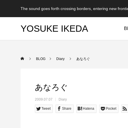
The sound goes forth crossing borders, entering new fronti
YOSUKE IKEDA
B
BLOG
Diary
あなろぐ
あなろぐ
2009.07.07
Diary
Tweet
Share
Hatena
Pocket