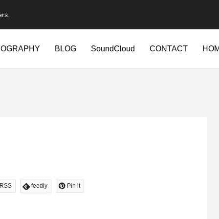
ers.
IOGRAPHY
BLOG
SoundCloud
CONTACT
HO
RSS
feedly
Pin it