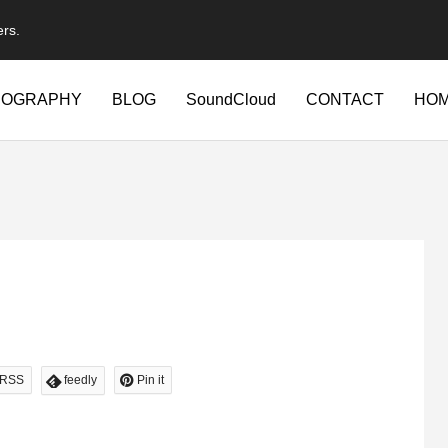
ers.
IOGRAPHY
BLOG
SoundCloud
CONTACT
HO
RSS
feedly
Pin it