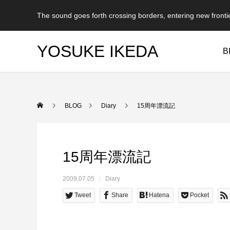
The sound goes forth crossing borders, entering new fronti
YOSUKE IKEDA
B
BLOG
Diary
15周年漂流記
15周年漂流記
2009.07.05
Diary
Tweet
Share
Hatena
Pocket