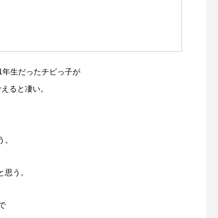
1年生だったチビっ子が
考えると凄い。
。
う。
と思う。
で