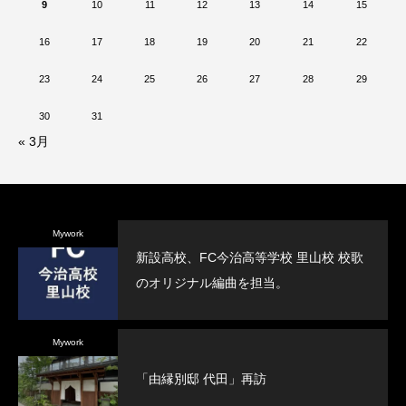
9
10
11
12
13
14
15
16
17
18
19
20
21
22
23
24
25
26
27
28
29
30
31
« 3月
Mywork
新設高校、FC今治高等学校 里山校 校歌
のオリジナル編曲を担当。
Mywork
「由縁別邸 代田」再訪