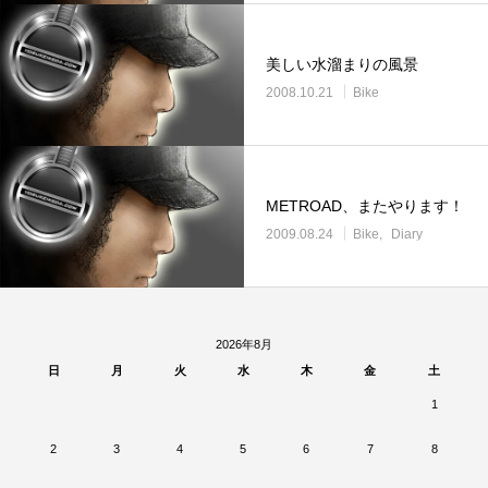
美しい水溜まりの風景
2008.10.21
Bike
METROAD、またやります！
2009.08.24
Bike
Diary
2026年8月
日
月
火
水
木
金
土
1
2
3
4
5
6
7
8