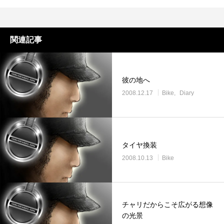
関連記事
彼の地へ
2008.12.17
Bike
Diary
タイヤ換装
2008.10.13
Bike
チャリだからこそ広がる想像
の光景