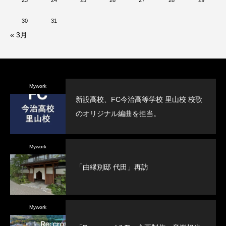
23
24
25
26
27
28
29
30
31
« 3月
Mywork
新設高校、FC今治高等学校 里山校 校歌
のオリジナル編曲を担当。
Mywork
「由縁別邸 代田」再訪
Mywork