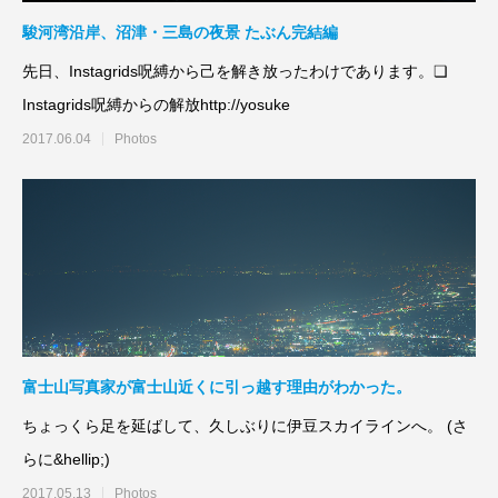
駿河湾沿岸、沼津・三島の夜景 たぶん完結編
先日、Instagrids呪縛から己を解き放ったわけであります。❏
Instagrids呪縛からの解放http://yosuke
2017.06.04
Photos
富士山写真家が富士山近くに引っ越す理由がわかった。
ちょっくら足を延ばして、久しぶりに伊豆スカイラインへ。 (さ
らに&hellip;)
2017.05.13
Photos