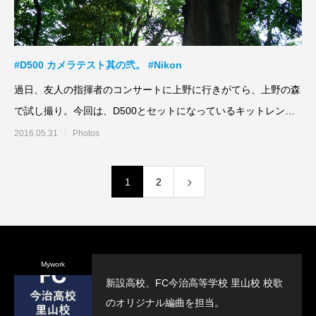
#D500 カメラテスト其の弐。 #Nikon
過日、友人の指揮者のコンサートに上野に行きがてら、上野の森
で試し撮り。今回は、D500とセットになっているキットレン
ズ、AF-S DX
2016.05.31
Photos
1
2
Mywork
新設高校、FC今治高等学校 里山校 校歌
のオリジナル編曲を担当。