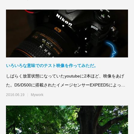
いろいろな意味でのテスト映像を作ってみただ。
しばらく放置状態になっていたyoutubeに2本ほど、映像をあげ
た。D5/D500に搭載されたイメージセンサーEXPEED5によっ
て、ニ
2016.06.19
Mywork