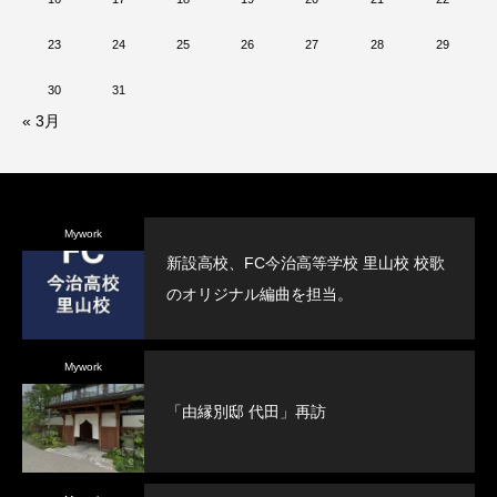
23
24
25
26
27
28
29
30
31
« 3月
Mywork
新設高校、FC今治高等学校 里山校 校歌
のオリジナル編曲を担当。
Mywork
「由縁別邸 代田」再訪