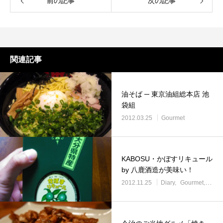
前の記事
次の記事
関連記事
油そば ─ 東京油組総本店 池
袋組
2012.03.25
Gourmet
KABOSU・かぼすリキュール
by 八鹿酒造が美味い！
2012.11.25
Diary
Gourmet
Misc