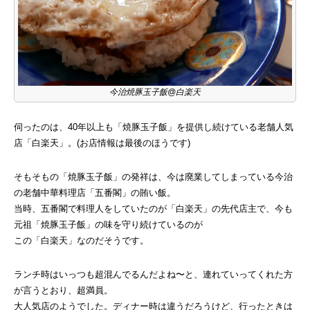
今治焼豚玉子飯@白楽天
伺ったのは、40年以上も「焼豚玉子飯」を提供し続けている老舗人気
店「白楽天」。(お店情報は最後のほうです)
そもそもの「焼豚玉子飯」の発祥は、今は廃業してしまっている今治
の老舗中華料理店「五番閣」の賄い飯。
当時、五番閣で料理人をしていたのが「白楽天」の先代店主で、今も
元祖「焼豚玉子飯」の味を守り続けているのが
この「白楽天」なのだそうです。
ランチ時はいっつも超混んでるんだよね〜と、連れていってくれた方
が言うとおり、超満員。
大人気店のようでした。ディナー時は違うだろうけど、行ったときは