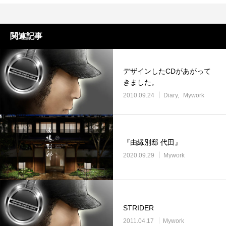
関連記事
デザインしたCDがあがって
きました。
2010.09.24
Diary
Mywork
『由縁別邸 代田』
2020.09.29
Mywork
STRIDER
2011.04.17
Mywork