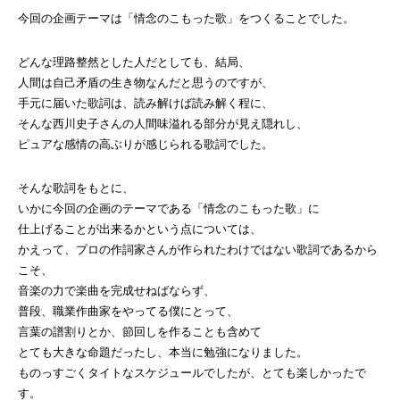
今回の企画テーマは「情念のこもった歌」をつくることでした。
どんな理路整然とした人だとしても、結局、
人間は自己矛盾の生き物なんだと思うのですが、
手元に届いた歌詞は、読み解けば読み解く程に、
そんな西川史子さんの人間味溢れる部分が見え隠れし、
ピュアな感情の高ぶりが感じられる歌詞でした。
そんな歌詞をもとに、
いかに今回の企画のテーマである「情念のこもった歌」に
仕上げることが出来るかという点については、
かえって、プロの作詞家さんが作られたわけではない歌詞であるから
こそ、
音楽の力で楽曲を完成せねばならず、
普段、職業作曲家をやってる僕にとって、
言葉の譜割りとか、節回しを作ることも含めて
とても大きな命題だったし、本当に勉強になりました。
ものっすごくタイトなスケジュールでしたが、とても楽しかったで
す。