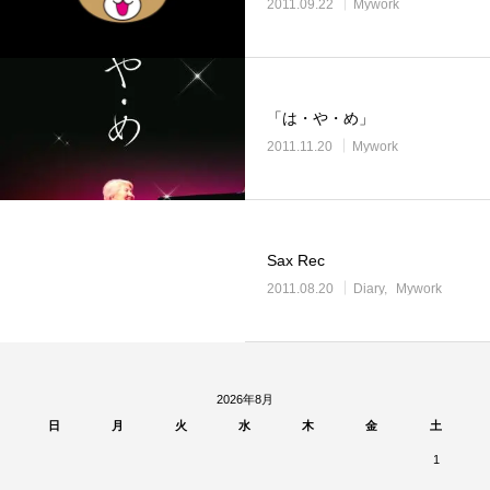
2011.09.22
Mywork
「は・や・め」
2011.11.20
Mywork
Sax Rec
2011.08.20
Diary
Mywork
2026年8月
日
月
火
水
木
金
土
1