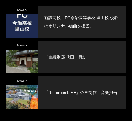
Mywork
新設高校、FC今治高等学校 里山校 校歌
のオリジナル編曲を担当。
Mywork
「由縁別邸 代田」再訪
Mywork
「Re: cross LIVE」企画制作、音楽担当