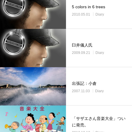
5 colors in 6 trees
2010.05.01
Diary
臼井儀人氏
2009.09.21
Diary
出張記：小倉
2007.11.03
Diary
「サザエさん音楽大全」つい
に発売。