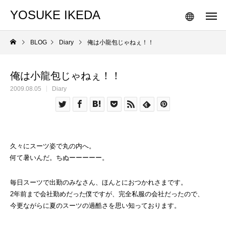
YOSUKE IKEDA
BLOG
Diary
俺は小龍包じゃねぇ！！
俺は小龍包じゃねぇ！！
2009.08.05
Diary
久々にスーツ姿で丸の内へ。
何て暑いんだ。ちぬーーーーー。
毎日スーツで出勤のみなさん、ほんとにおつかれさまです。
2年前まで会社勤めだった僕ですが、完全私服の会社だったので、
今更ながらに夏のスーツの過酷さを思い知っております。