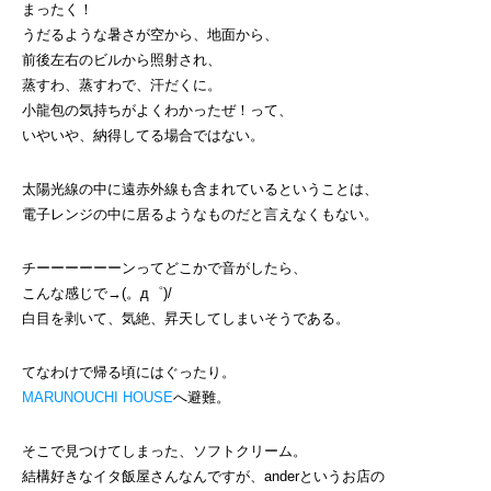
まったく！
うだるような暑さが空から、地面から、
前後左右のビルから照射され、
蒸すわ、蒸すわで、汗だくに。
小龍包の気持ちがよくわかったぜ！って、
いやいや、納得してる場合ではない。
太陽光線の中に遠赤外線も含まれているということは、
電子レンジの中に居るようなものだと言えなくもない。
チーーーーーーンってどこかで音がしたら、
こんな感じで→(。д゜)/
白目を剥いて、気絶、昇天してしまいそうである。
てなわけで帰る頃にはぐったり。
MARUNOUCHI HOUSE
へ避難。
そこで見つけてしまった、ソフトクリーム。
結構好きなイタ飯屋さんなんですが、anderというお店の