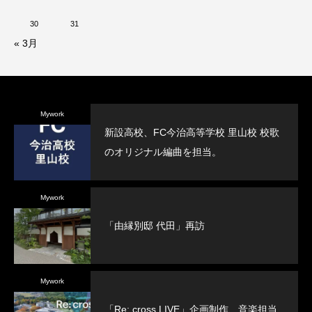
30
31
« 3月
Mywork
新設高校、FC今治高等学校 里山校 校歌
のオリジナル編曲を担当。
Mywork
「由縁別邸 代田」再訪
Mywork
「Re: cross LIVE」企画制作、音楽担当