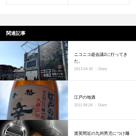
関連記事
ニコニコ超会議2に行ってき
た。
2013.04.30
Diary
江戸の地酒
2011.09.28
Diary
渡英間近の九州男児につけ麺