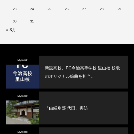
23
24
25
26
27
28
29
30
31
« 3月
Mywork
新設高校、FC今治高等学校 里山校 校歌
のオリジナル編曲を担当。
Mywork
「由縁別邸 代田」再訪
Mywork