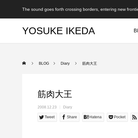
The sound goes forth crossing borders, entering new fronti
YOSUKE IKEDA
B
BLOG
Diary
筋肉大王
筋肉大王
2008.12.23
Diary
Tweet
Share
Hatena
Pocket