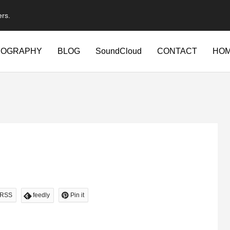
ers.
IOGRAPHY
BLOG
SoundCloud
CONTACT
HO
RSS
feedly
Pin it