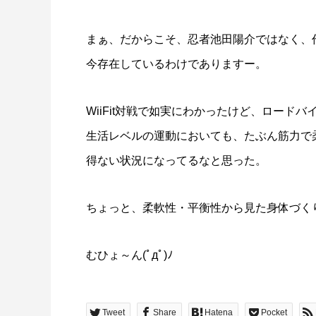
まぁ、だからこそ、忍者池田陽介ではなく、
今存在しているわけでありますー。
WiiFit対戦で如実にわかったけど、ロード
生活レベルの運動においても、たぶん筋力で
得ない状況になってるなと思った。
ちょっと、柔軟性・平衡性から見た身体づく
むひょ～ん(ﾟдﾟ)ﾉ
Tweet
Share
Hatena
Pocket