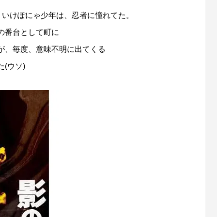
、いけぽにゃ少年は、忍者に憧れてた。
の番台として町に
が、毎度、意味不明に出てくる
(ウソ)