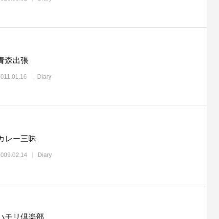
青森出張
2011.01.16
Diary
カレー三昧
2009.02.14
Diary
ハモリ倶楽部