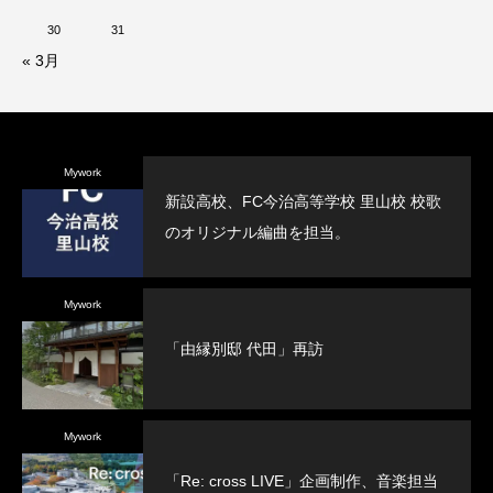
30
31
« 3月
Mywork
新設高校、FC今治高等学校 里山校 校歌
のオリジナル編曲を担当。
Mywork
「由縁別邸 代田」再訪
Mywork
「Re: cross LIVE」企画制作、音楽担当