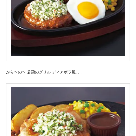
から〜の〜 若鶏のグリル ディアボラ風. . .