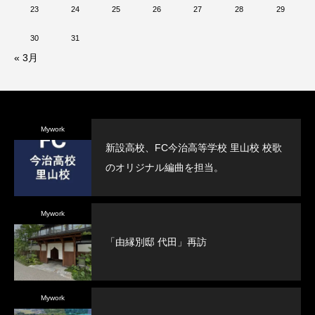
23
24
25
26
27
28
29
30
31
« 3月
Mywork
新設高校、FC今治高等学校 里山校 校歌
のオリジナル編曲を担当。
Mywork
「由縁別邸 代田」再訪
Mywork