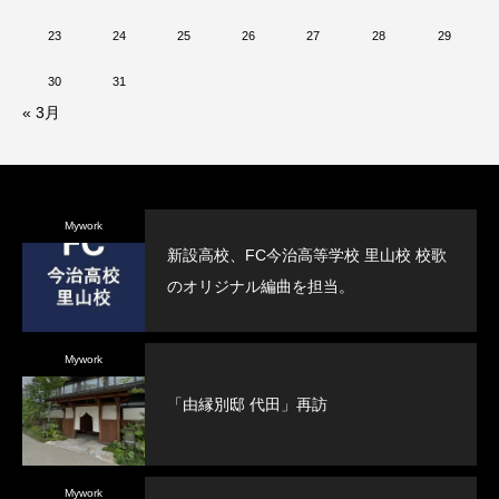
23
24
25
26
27
28
29
30
31
« 3月
Mywork
新設高校、FC今治高等学校 里山校 校歌
のオリジナル編曲を担当。
Mywork
「由縁別邸 代田」再訪
Mywork