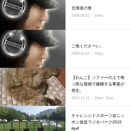
北海道の食
2009.06.02
Diary
ご免くださーい。
2009.10.01
Diary
【わんこ】ソファーの上で奇
っ怪な寝相で爆睡する事案が
発生。
2012.12.15
Diary
Dog
チャレンジドスポーツ@ニッ
ポン放送ラジオパーク2015
#jolf