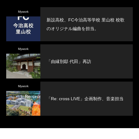
Mywork
新設高校、FC今治高等学校 里山校 校歌
のオリジナル編曲を担当。
Mywork
「由縁別邸 代田」再訪
Mywork
「Re: cross LIVE」企画制作、音楽担当