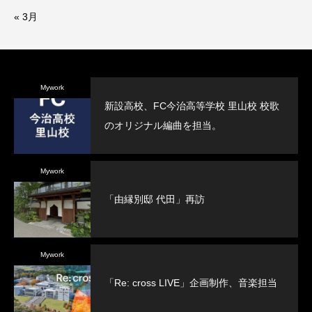
« 3月
Mywork
新設高校、FC今治高等学校 里山校 校歌
のオリジナル編曲を担当。
Mywork
「由縁別邸 代田」再訪
Mywork
「Re: cross LIVE」企画制作、音楽担当