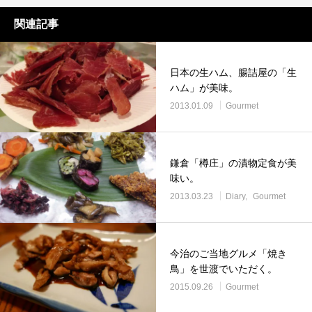
関連記事
日本の生ハム、腸詰屋の「生
ハム」が美味。
2013.01.09
Gourmet
鎌倉「樽庄」の漬物定食が美
味い。
2013.03.23
Diary
Gourmet
今治のご当地グルメ「焼き
鳥」を世渡でいただく。
2015.09.26
Gourmet