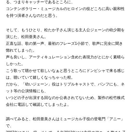
る、つまりキャッチーであるところに、
コンテンポラリー・ミュージカルのヒロインの役どころに高い親和性
を持つ演者さんなのだと思う。
そして、もうひとり、松たか子さん演じる主人公ジェーンの幼少期を
演じた、松田亜美さん。
正直な話、歌の第一声、最初のフレーズ1小節で、歌声に完全に聞き
惚れてしまった。
声も良いし、アーティキュレーション含めた表現力がとにかく素晴ら
しかった。
こう歌って聴かせて欲しいなぁと思うところにドンピシャで来る感じ
は、聴いていて嬉しくなっちゃった程。
だから、「幼いジェーン」役はトリプルキャストで、パンフにも、ネ
ット等の公演情報にも、
いつどの子が出演する回なのか公表されてないため、製作の松竹株式
会社に電話して確認してしまったよ。
調べてみると、松田亜美さんはミュージカル子役の登竜門「アニー」
で、