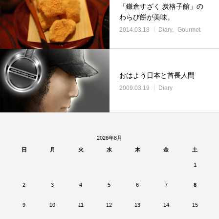
「鎌倉すざく 炭格子館」の
わらび餅が美味。
2014.03.18
Diary
Gourmet
おはよう日本と首長人間
2009.03.19
Diary
2026年8月
日
月
火
水
木
金
土
1
2
3
4
5
6
7
8
9
10
11
12
13
14
15