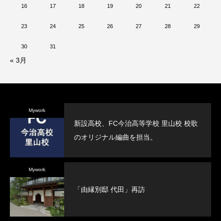
16
17
18
19
20
21
22
23
24
25
26
27
28
29
30
31
« 3月
Mywork
新設高校、FC今治高等学校 里山校 校歌
のオリジナル編曲を担当。
Mywork
「由縁別邸 代田」再訪