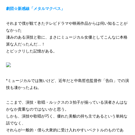
劇団☆新感線「メタルマクベス」
それまで僕が観てきたテレビドラマや映画作品からは伺い知ることが
なかった
凄みのある演技と歌に、まさにミュージカル女優としてこんなに本格
派な人だったんだ…！
とビックリした記憶がある。
*ミュージカルでは無いけど、近年だと中島哲也監督作「告白」での演
技も凄かったよね。
ここまで、演技・歌唱・ルックスの３拍子が揃っている演者さんはな
かなか貴重なのではないかと思う。
しかも、演技や歌唱が巧く、優れた美貌の持ち主であるという単純な
話でなく、
それらが一般的・僕ら大衆的に受け入れやすいベクトルのものであ