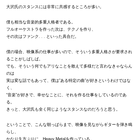
大沢氏のスタンスには非常に共感するところが多い。
僕も相当な音楽的多重人格者である。
フルオーケストラを作った次は、テクノを作り、
その次はファンク. . . といった具合だ。
僕の場合、映像系の仕事が多いので、そういう多重人格さが要求され
ることがしばしば。
でも、そういう何でもアリなことを敢えて多様だと言わなきゃならん
のは
実は変な話でもあって、僕は”ある特定の曲”が好きというわけではな
く、
“音楽”が好きで、幸せなことに、それを作る仕事をしているのであ
る。
きっと、大沢氏も全く同じようなスタンスなのだろうと思う。
ということで、こんな朝っぱらまで、映像を見ながらギターを弾き鳴
らし、
かなり久方ぶりに、Heavy Metalを作っている。