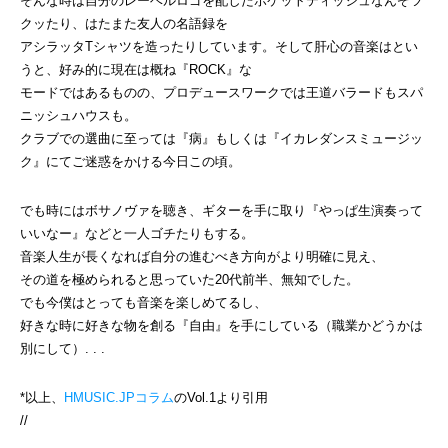
そんな時は自分のレーベルロゴを配したポケットティッシュなんぞツ
クッたり、はたまた友人の名語録を
アシラッタTシャツを造ったりしています。そして肝心の音楽はとい
うと、好み的に現在は概ね『ROCK』な
モードではあるものの、プロデュースワークでは王道バラードもスパ
ニッシュハウスも。
クラブでの選曲に至っては『病』もしくは『イカレダンスミュージッ
ク』にてご迷惑をかける今日この頃。
でも時にはボサノヴァを聴き、ギターを手に取り『やっぱ生演奏って
いいなー』などと一人ゴチたりもする。
音楽人生が長くなれば自分の進むべき方向がより明確に見え、
その道を極められると思っていた20代前半、無知でした。
でも今僕はとっても音楽を楽しめてるし、
好きな時に好きな物を創る『自由』を手にしている（職業かどうかは
別にして）. . .
*以上、
HMUSIC.JPコラム
のVol.1より引用
//