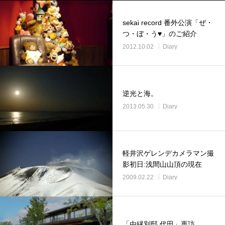
sekai record 番外公演「ぜ・
つ・ぼ・う♥」のご紹介
2012.10.02
Diary
逆光と海。
2013.05.30
Diary
軽井沢ゲレンデカメラマン撮
影初日:浅間山山頂の現在
2009.02.22
Diary
「由縁別邸 代田」再訪