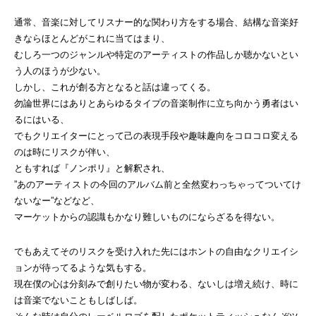
通常、音楽に対してリスナー的な関わり方をする場合、結構な音楽好
きならほとんどがこれに当てはまり、
むしろ一つのジャンルや特定のアーティストの作品しか聴かないとい
う人のほうが少ない。
しかし、これが創る方となると話は違ってくる。
勿論世界にはありとあらゆるタイプの音楽制作に立ち向かう勇者はい
るにはいる、
でもクリエイターにとって己の表現手段や趣味趣向をコロコロ変える
のは時にリスクが伴い、
ともすれば『ノンポリ』と解釈され、
”あのアーティストの今回のアルバム前と全然変わっちゃってついてけ
ないなー”などなど、
マーケットからの認識もかなり難しいものにならざるを得ない。
でもあえてそのリスクを受け入れた先にはホントの自由なクリエイシ
ョンが待ってるような気もする。
現在僕の心は分刻みで創りたい物が変わる、ないしは増え続け、時に
は音楽でないこともしばしば。