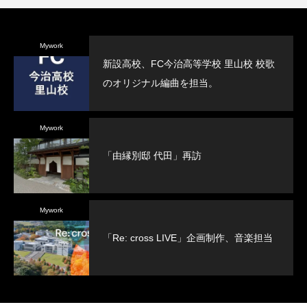
Mywork
新設高校、FC今治高等学校 里山校 校歌
のオリジナル編曲を担当。
Mywork
「由縁別邸 代田」再訪
Mywork
「Re: cross LIVE」企画制作、音楽担当